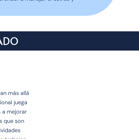
ZADO
van más allá
ional juega
s a mejorar
as que son
tividades