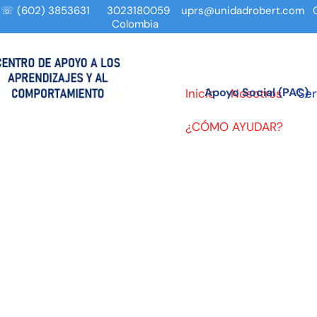
 ☏ (602) 3853631 3023180059 uprs@unidadrobert.com Ca
Colombia
Apoyo Social (PAC)
Inicio
Nosotros
Ser
¿CÓMO AYUDAR?