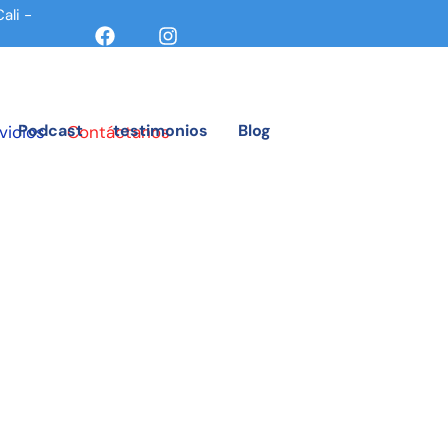
li -
Podcast
testimonios
Blog
vicios
Contáctanos